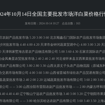
2024年10月14日全国主要批发市场洋白菜价格行
发布日期：2024-10-14 10:27 点击次数：163
 2.40 2.00 2.20 运城蔬菜批发市场有限公司 3.60 2.80 3.00 山西省临汾市尧都区奶牛场尧丰农副产品批发市场 -- -- 3.80 孝义市绿海蔬菜批发销售有限公司 -- -- 3.00 山西汾阳市晋阳农副产品批发市场 -- -- 2.80 内蒙古呼和浩特市东瓦窑农副产品批发市场有限责任公司 5.00 4.00 4.20 内蒙包头市友谊蔬菜批发市场 4.40 4.40 4.40 辽宁鞍山宁远农产品批发市场 3.40 3.00 3.20 辽宁朝阳市果菜批发市场 4.00 2.40 3.20 长春海吉星农产品物流有限公司 4.00 3.00 4.00 白山市星泰批发市场有限公司 -- -- 3.00 哈尔滨哈达农副产品有限公司 3.60 3.40 3.50 上海农产品中心批发市场经营管理有限公司 3.40 2.60 3.00 江苏宜兴市瑞德蔬菜果品批发市场有限公司 4.00 3.40 3.70 江苏无锡朝阳农产品大市场 -- -- 2.70 徐州农副产品中心批发市场 2.00 1.60 1.80 江苏凌家塘市场发展有限公司 3.00 2.00 2.80 江苏苏州南环桥农副产品批发市场 3.20 1.60 2.40 浙江良渚蔬菜市场开发有限公司 -- -- 3.20 浙江嘉兴蔬菜批发交易市场 4.06 3.14 3.60 安徽省淮北市中瑞农产品批发市场 -- -- 4.00 天长市永福农副产品批发市场 5.00 3.00 4.00 北海果业砀山惠丰市场有限公司 -- -- 2.00 亳州农产品有限责任公司 -- -- 3.00 福建省福州市海峡蔬菜批发市场 4.96 1.00 3.07 福建省福鼎市商贸业服务中心 2.60 1.20 1.60 江西乐平蔬菜农产品批发大市场 3.00 2.20 2.60 江西九江琵琶湖农产品物流有限公司 4.00 3.00 3.40 江西永丰县蔬菜批发市场 -- -- 2.80 山东章丘刁镇蔬菜批发市场 4.00 2.00 3.00 青岛抚顺路蔬菜副食品批发市场股份有限公司 7.00 5.00 6.00 青岛东庄头蔬菜批发市场有限公司 3.20 1.00 2.80 青岛市城阳蔬菜水产品批发市场有限公司 6.60 4.00 6.00 山东青岛黄河路农产品批发市场 7.00 7.00 7.00 滕州市农副产品物流中心有限公司 4.00 0.22 0.60 中国寿光地利农产品物流园有限