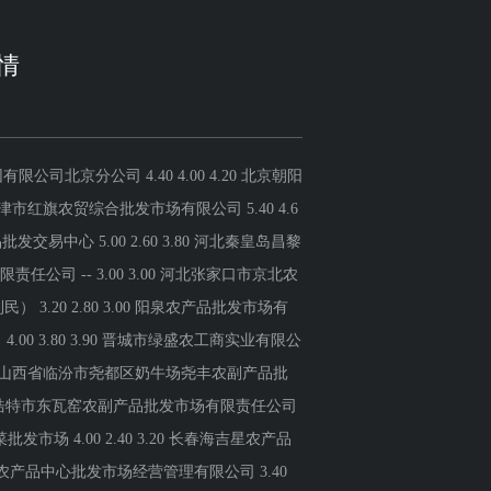
情
公司 2.90 1.70 2.34 山东威海市农副产品批发市场 4.00 3.60 4.00 山东德州黑马农贸水产批发市场 4.00 1.80 3.40 河南万邦国际农产品物流股份有限公司 2.80 2.60 2.70 河南内黄果蔬城有限公司 -- -- 4.40 河南濮阳宏进农副产品批发市场有限公司（原河南濮阳蔬菜瓜果批发市场） -- -- 2.00 三门峡金河农产品批发交易中心 2.80 2.40 2.60 河南商丘市农产品中心批发市场 3.10 2.30 2.70 河南金牛大别山农产品现代物流中心 5.00 0.50 3.80 武汉白沙洲农副产品大市场有限公司 4.50 3.00 3.75 湖北襄樊市蔬菜批发市场 -- -- 3.00 湖北鄂州市蟠龙农产品批发市场 2.90 2.50 2.50 湖北省洪湖农贸市场 5.40 3.20 4.20 湖北黄商集团股份有限公司 8.00 7.20 7.60 湖北浠水农产品批发市场 6.80 5.40 6.10 潜江市四季友农产品市场有限公司 4.00 3.00 3.00 长沙马王堆农产品股份有限公司 3.60 3.00 3.30 湖南邵阳市江北农产品批发有限责任公司 4.20 3.60 4.00 广州江南果菜批发市场经营管理有限公司 4.80 1.80 2.75 广东汕头农副产品批发中心市场 3.20 1.80 2.50 广西新柳邕农产品批发市场有限公司 3.60 2.40 3.00 重庆双福国际农贸城