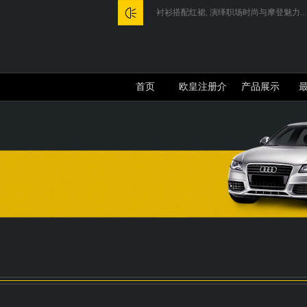
气场拉满! 杨晨晨白衬衫搭配红裙, 演绎职场时尚与摩登魅力...
202
首页
欧皇注册介
产品展示
绍