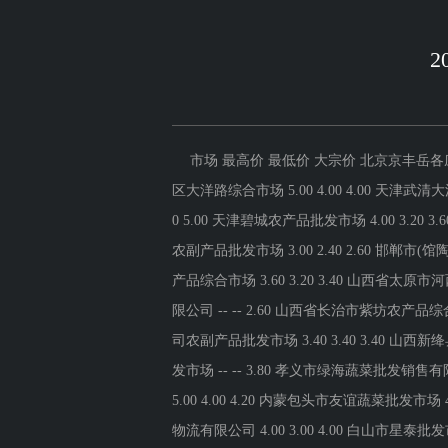
市场 最高价 最低价 大宗价 北京京丰岳各庄农副产品批发市场 5.20 3.00 3.60 北京顺鑫石门国际农产品批发市场集团有限公司北京分公司 4.40 4.00 4.20 北京朝阳区大洋路综合市场 5.00 4.00 4.00 天津武清大沙河批发市场 4.40 4.00 4.20 天津市金钟河蔬菜贸易中心 4.00 3.00 3.20 天津市红旗农贸综合批发市场有限公司 5.40 4.60 5.00 天津碧城农产品批发市场 4.00 3.20 3.60 天津韩家墅海吉星农产品物流有限公司 5.00 3.60 4.30 石家庄国际农产品批发交易中心 5.00 2.60 3.80 河北秦皇岛昌黎农副产品批发市场 3.00 2.40 2.60 邯郸市(馆陶)金凤禽蛋农贸批发市场 2.40 2.40 2.40 河北省怀来县京西果菜批发市场有限责任公司 -- 3.00 3.00 河北张家口市京北农产品综合市场 3.60 3.20 3.40 山西省太原市河西农产品有限公司 3.80 2.80 3.30 山西太原丈子头农产品物流园（原城东利民） 3.20 2.80 3.00 阳泉农产品批发市场有限公司 -- -- 2.60 山西省长治市紫坊农产品综合交易市场有限公司 4.00 3.60 3.80 山西省晋城市绿欣农产品贸易有限公司 4.00 3.80 3.90 晋城市绿盛农工商实业有限公司农副产品批发市场 3.40 3.40 3.40 山西新绛县蔬菜批发市场