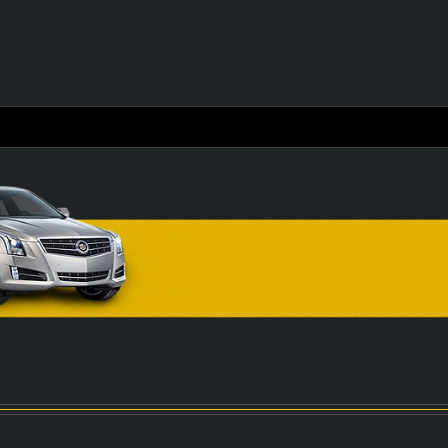
苹果iOS 18.5正式版发布...
普通人第一次装修，就装出理想的家～...
惊! 格雷泽